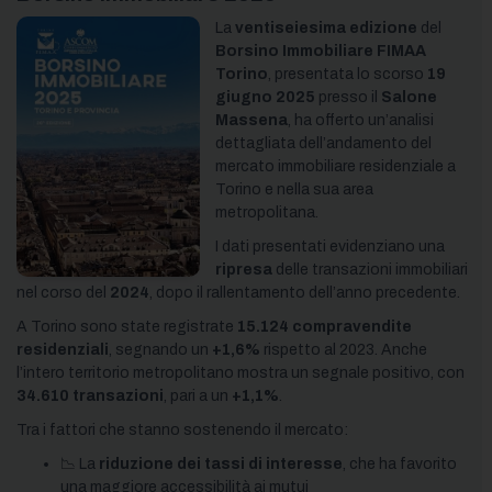
La
ventiseiesima edizione
del
Borsino Immobiliare FIMAA
Torino
, presentata lo scorso
19
giugno 2025
presso il
Salone
Massena
, ha offerto un’analisi
dettagliata dell’andamento del
mercato immobiliare residenziale a
Torino e nella sua area
metropolitana.
I dati presentati evidenziano una
ripresa
delle transazioni immobiliari
nel corso del
2024
, dopo il rallentamento dell’anno precedente.
A Torino sono state registrate
15.124 compravendite
residenziali
, segnando un
+1,6%
rispetto al 2023. Anche
l’intero territorio metropolitano mostra un segnale positivo, con
34.610 transazioni
, pari a un
+1,1%
.
Tra i fattori che stanno sostenendo il mercato:
📉 La
riduzione dei tassi di interesse
, che ha favorito
una maggiore accessibilità ai mutui