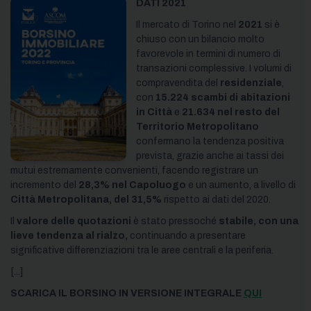
DATI 2021
Il mercato di Torino nel
2021
si è
chiuso con un bilancio molto
favorevole in termini di numero di
transazioni complessive. I volumi di
compravendita del
residenziale
,
con
15.224 scambi di abitazioni
in Città
e
21.634 nel resto del
Territorio Metropolitano
confermano la tendenza positiva
prevista, grazie anche ai tassi dei
mutui estremamente convenienti, facendo registrare un
incremento del
28,3%
nel Capoluogo
e un aumento, a livello di
Città Metropolitana, del 31,5%
rispetto ai dati del 2020.
Il
valore delle quotazioni
è stato pressoché
stabile, con una
lieve tendenza al rialzo,
continuando a presentare
significative differenziazioni tra le aree centrali e la periferia.
[...]
SCARICA IL BORSINO IN VERSIONE INTEGRALE
QUI