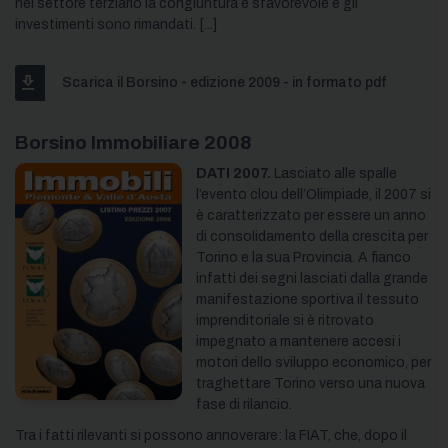
nel settore terziario la congiuntura è sfavorevole e gli
investimenti sono rimandati. [...]
Scarica il Borsino - edizione 2009 - in formato pdf
Borsino Immobiliare 2008
DATI 2007.
Lasciato alle spalle
l’evento clou dell’Olimpiade, il 2007 si
è caratterizzato per essere un anno
di consolidamento della crescita per
Torino e la sua Provincia. A fianco
infatti dei segni lasciati dalla grande
manifestazione sportiva il tessuto
imprenditoriale si è ritrovato
impegnato a mantenere accesi i
motori dello sviluppo economico, per
traghettare Torino verso una nuova
fase di rilancio.
Tra i fatti rilevanti si possono annoverare: la FIAT, che, dopo il