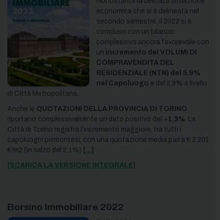
Nonostante la delicata situazione
economica che si è delineata nel
secondo semestre, il 2022 si è
concluso con un bilancio
complessivo ancora favorevole con
un
incremento dei VOLUMI DI
COMPRAVENDITA DEL
RESIDENZIALE (NTN) del 5,9%
nel Capoluogo
e del 2,8% a livello
di Città Metropolitana.
Anche le
QUOTAZIONI DELLA PROVINCIA DI TORINO
riportano complessivamente un dato positivo del +
1,3%
. La
Città di Torino registra l’incremento maggiore, tra tutti i
capoluoghi piemontesi, con una quotazione media pari a € 2.201
€/m2 (in rialzo del 2,1%)
[...]
[SCARICA LA VERSIONE INTEGRALE]
Borsino Immobiliare 2022